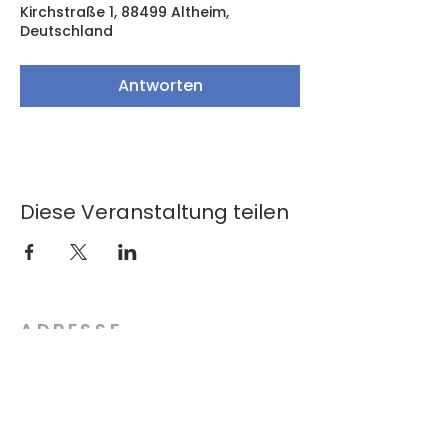
Kirchstraße 1, 88499 Altheim,
Deutschland
Antworten
Diese Veranstaltung teilen
ADRESSE
Musikverein Altheim e.V.
Steighaus 1
88515 Andelfingen
info@mv-altheim.com