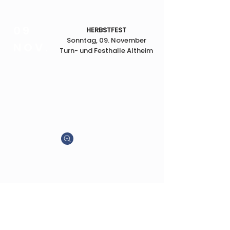
09
HERBSTFEST
Sonntag, 09. November
NOV.
Turn- und Festhalle Altheim
28
JAHRESKONZERT
Sonntag, 28. Dezember
DEZ.
Turn- und Festhalle Altheim