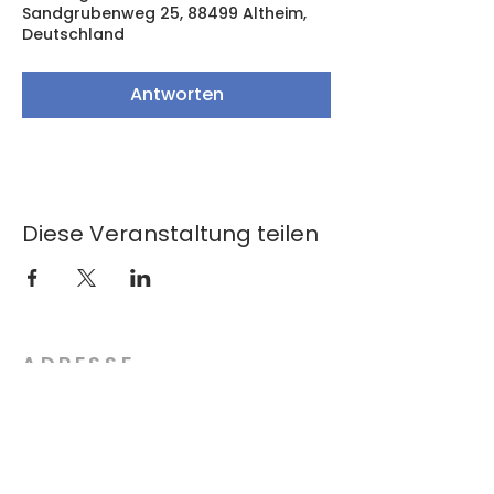
Sandgrubenweg 25, 88499 Altheim,
Deutschland
Antworten
Diese Veranstaltung teilen
ADRESSE
Musikverein Altheim e.V.
Steighaus 1
88515 Andelfingen
info@mv-altheim.com